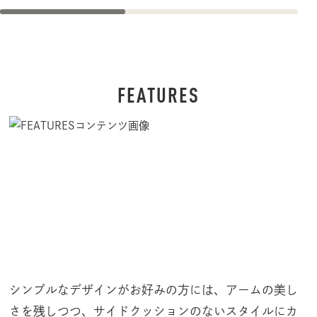
ッ
ド
（
旧
FEATURES
A
.
L
.
A
株
式
会
社
）
シンプルなデザインがお好みの方には、アームの美し
さを残しつつ、サイドクッションのないスタイルにカ