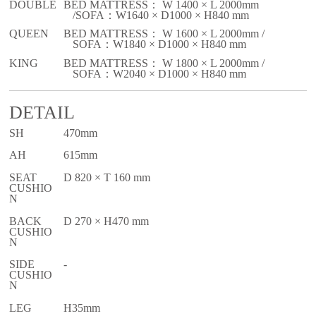
DOUBLE
BED MATTRESS： W 1400 × L 2000mm
/SOFA：W1640 × D1000 × H840 mm
QUEEN
BED MATTRESS： W 1600 × L 2000mm /
SOFA：W1840 × D1000 × H840 mm
KING
BED MATTRESS： W 1800 × L 2000mm /
SOFA：W2040 × D1000 × H840 mm
DETAIL
SH
470mm
AH
615mm
SEAT
D 820 × T 160 mm
CUSHIO
N
BACK
D 270 × H470 mm
CUSHIO
N
SIDE
-
CUSHIO
N
LEG
H35mm