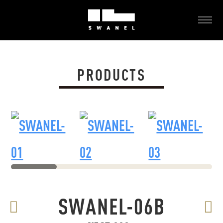
コ
ン
メ
ニ
テ
S
ュ
ン
ー
W
ツ
A
PRODUCTS
へ
N
ス
E
キ
L
ッ
（
プ
ス
ワ
ネ
SWANEL-01
SWANEL-02
SWANEL-03
ル
）
SWANEL-06B
|
5
投