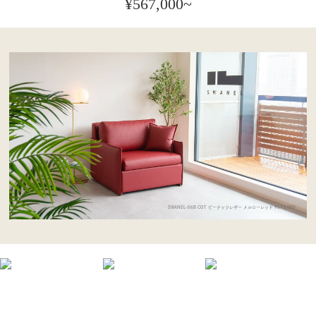
¥567,000~
つ
稿
星
ナ
ホ
ビ
テ
ゲ
ル
ー
に
シ
選
ョ
ば
ン
れ
る
高
SWANEL-06B COT ピーナッツレザー メルローレッド ¥673,000
級
ソ
フ
ァ
ベ