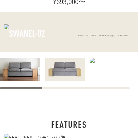
¥693,000〜
つ
稿
星
ナ
ホ
ビ
テ
ゲ
SWANEL02 DOUBLE Ultrasuede フレンチグレー ¥910,000
ル
ー
に
シ
選
ョ
ば
ン
れ
る
高
級
ソ
フ
FEATURES
ァ
ベ