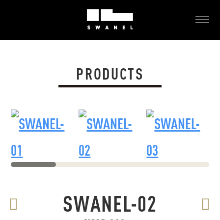
コ
ン
メ
ニ
テ
S
ュ
ン
ー
W
ツ
A
PRODUCTS
へ
N
ス
E
キ
L
ッ
（
プ
ス
ワ
ネ
SWANEL-01
SWANEL-02
SWANEL-03
ル
）
SWANEL-02
|
5
投