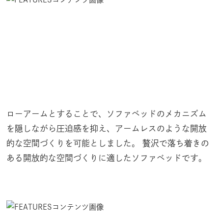
ッ
ド
（
旧
A
.
L
.
ローアームとすることで、ソファベッドのメカニズム
A
を隠しながら圧迫感を抑え、アームレスのような開放
株
的な空間づくりを可能としました。 贅沢で落ち着きの
式
ある開放的な空間づくりに適したソファベッドです。
会
社
）