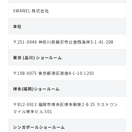
つ
SWANEL 株式会社
星
ホ
本社
テ
ル
〒251-0046 神奈川県藤沢市辻堂西海岸3-1-41-208
に
選
東京 (品川) ショールーム
ば
れ
〒108-0075 東京都港区港南4-1-10-1203
る
高
博多(福岡)ショールーム
級
ソ
〒812-0013 福岡市博多区博多駅東2-8-25 ラストワン
マイル博多ビル 501
フ
ァ
シンガポールショールーム
ベ