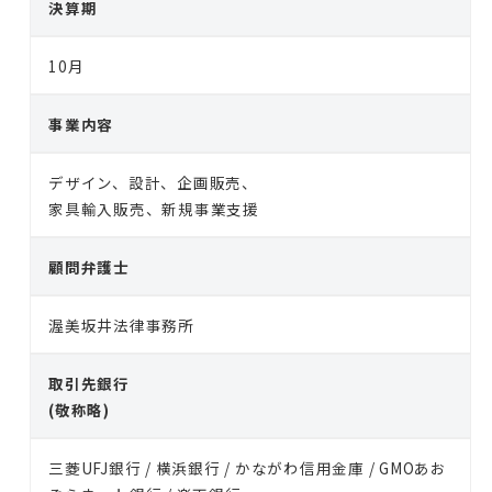
決算期
10月
事業内容
デザイン、設計、企画販売、
家具輸入販売、新規事業支援
顧問弁護士
渥美坂井法律事務所
取引先銀行
(敬称略)
三菱UFJ銀行 / 横浜銀行 / かながわ信用金庫 / GMOあお