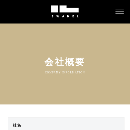
コ
ン
メ
ニ
テ
S
ュ
ン
ー
W
ツ
A
へ
N
ス
E
キ
会社概要
L
ッ
（
COMPANY INFORMATION
プ
ス
ワ
ネ
ル
）
|
社名
5