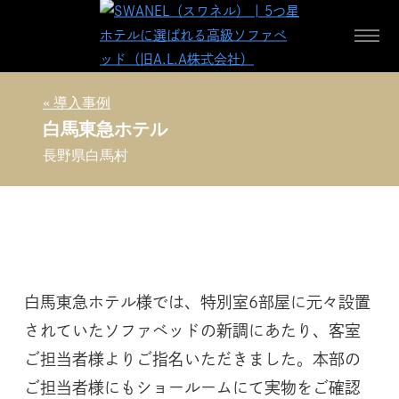
コ
ン
メ
ニ
テ
ュ
S
ン
ー
« 導入事例
W
ツ
白馬東急ホテル
A
へ
長野県白馬村
ス
N
キ
E
ッ
L
プ
（
ス
ワ
白馬東急ホテル様では、特別室6部屋に元々設置
ネ
されていたソファベッドの新調にあたり、客室
ル
）
ご担当者様よりご指名いただきました。本部の
|
ご担当者様にもショールームにて実物をご確認