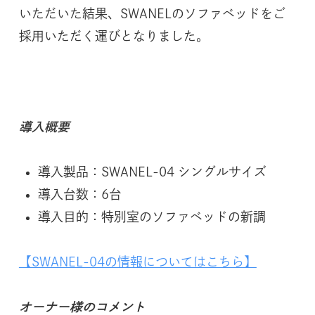
5
いただいた結果、SWANELのソファベッドをご
つ
採用いただく運びとなりました。
星
ホ
テ
ル
に
導入概要
選
ば
導入製品：SWANEL-04 シングルサイズ
れ
導入台数：6台
る
導入目的：特別室のソファベッドの新調
高
級
【SWANEL-04の情報についてはこちら】
ソ
フ
ァ
オーナー様のコメント