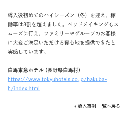
ベ
ッ
導入後初めてのハイシーズン（冬）を迎え、稼
ド
働率は8割を超えました。ベッドメイキングもス
（
ムーズに行え、ファミリーやグループのお客様
旧
に大変ご満足いただける寝心地を提供できたと
A
.
実感しています。
L
.
白馬東急ホテル (長野県白馬村)
A
https://www.tokyuhotels.co.jp/hakuba-
株
h/index.html
式
会
« 導入事例 一覧へ戻る
社
）